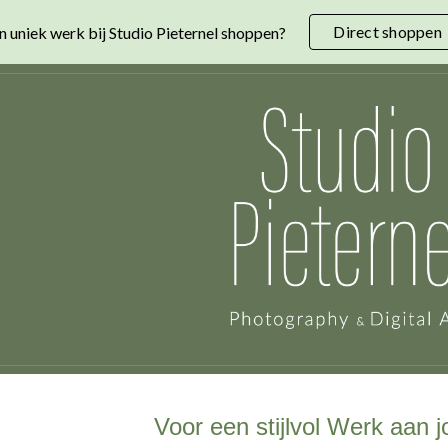
Direct shoppen
n uniek werk bij Studio Pieternel shoppen?
ip to main content
Skip to navigat
Voor een stijlvol Werk aan 