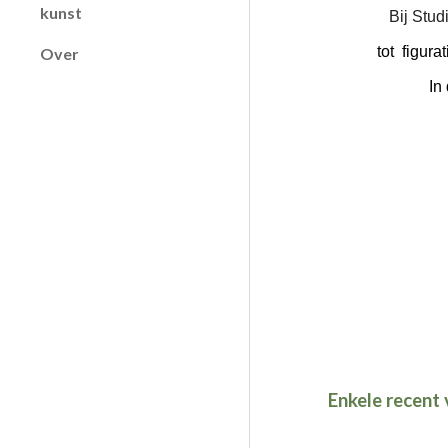
kunst
Bij Stud
tot figura
Over
In
E
nkele recent