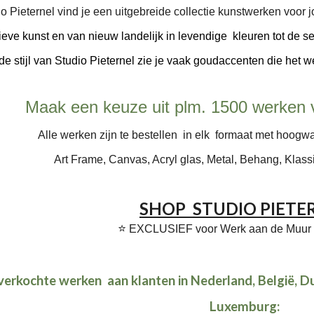
io Pieternel vind je een uitgebreide collectie kunstwerken voor 
tieve kunst en van nieuw landelijk in
levendige
kleuren tot de se
 de stijl van Studio Pieternel
zie
je vaak goudaccenten
die het w
Maak een keuze uit plm. 1500 werken 
Alle werken zijn te bestellen in elk formaat met hoog
Art Frame, Canvas, Acryl glas, Metal, Behang, Klassie
SHOP STUDIO PIETE
⭐️
EXCLUSIE
F
voor Werk aan de Muur /
 verkochte werken
aan klanten in
Nederland, België, Du
Luxemburg
: